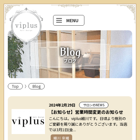
MENU
Blog
ブログ
Top
Blog
2024年2月29日
サロンのNEWS
【お知らせ】営業時間変更のお知らせ
こんにちは。viplus細川です。日頃より格別の
ご愛顧を賜り誠にありがとうございます。当店
では3月1日(金...
細川 奈緒