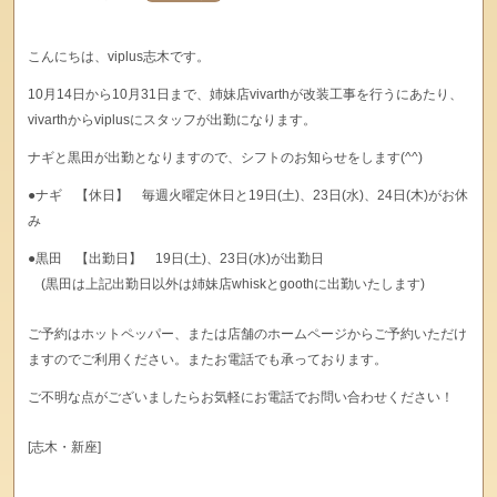
こんにちは、viplus志木です。
10月14日から10月31日まで、姉妹店vivarthが改装工事を行うにあたり、
vivarthからviplusにスタッフが出勤になります。
ナギと黒田が出勤となりますので、シフトのお知らせをします(^^)
●ナギ 【休日】 毎週火曜定休日と19日(土)、23日(水)、24日(木)がお休
み
●黒田 【出勤日】 19日(土)、23日(水)が出勤日
(黒田は上記出勤日以外は姉妹店whiskとgoothに出勤いたします)
ご予約はホットペッパー、または店舗のホームページからご予約いただけ
ますのでご利用ください。またお電話でも承っております。
ご不明な点がございましたらお気軽にお電話でお問い合わせください！
[志木・新座]