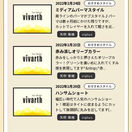
2022年1月24日
おすすめスタイル
ミディアムパーマスタイル
肩ラインのパーマボブスタイル♪パー
マは数ヶ月前にかけた残りですが、
カットでレイヤーを入れて軽さを出...
矢吹 美穂
viplus
2022年1月23日
おすすめスタイル
赤み消しオリーブカラー
赤みをしっかりと押さえたオリーブカ
ラー！グリーンを濃いめに入れてくすみ
感を表現してます^&nbsp;^赤...
矢吹 美穂
viplus
2022年1月20日
おすすめスタイル
ハンサムショート
幅広い年代で人気のハンサムショー
ト！襟足はタイトに収まるようにカッ
トして後頭部に丸みを出してます(...
矢吹 美穂
viplus