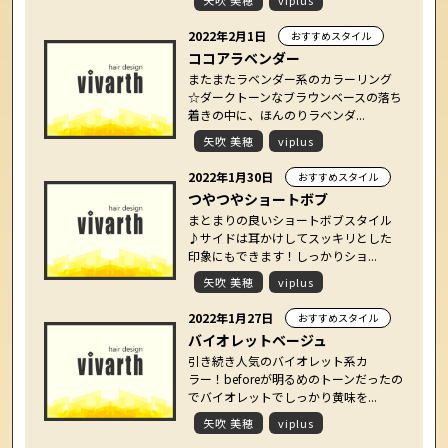
矢吹 美穂
viplus
2022年2月1日
おすすめスタイル
ココアラベンダー
またまたラベンダー系のカラーリング
☆ダークトーンなブラウンベースの落ち
着きの中に、ほんのりラベンダ...
矢吹 美穂
viplus
2022年1月30日
おすすめスタイル
つやつやショートボブ
まとまりの良いショートボブスタイル
♪サイドは耳かけしてスッキリとした
印象にもできます！しっかりショ...
矢吹 美穂
viplus
2022年1月27日
おすすめスタイル
バイオレットベージュ
引き続き人気のバイオレット系カ
ラー！beforeが明るめのトーンだったの
でバイオレットでしっかり黄味を...
矢吹 美穂
viplus